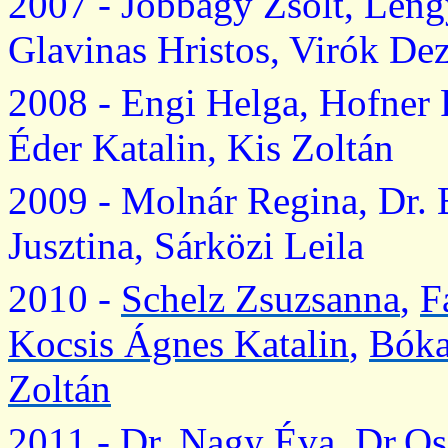
2007 -
Jobbágy
Zsolt,
Leng
Glavinas
Hristos,
Virók
Dez
2008 -
Engi
Helga,
Hofner
Éder
Katalin,
Kis
Zoltán
2009 -
Molnár
Regina, Dr.
Jusztina
,
Sárközi
Leila
2010 -
Schelz
Zsuzsanna
,
F
Kocsis Ágnes Katalin
,
Bóka
Zoltán
2011 - Dr. Nagy Éva,
Dr.Os