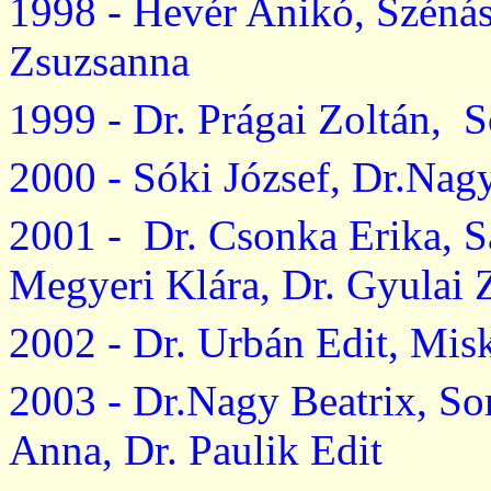
1998 -
Hevér
Anikó
,
Szénás
Zsuzsanna
1999 - Dr.
Prágai
Zoltán
,
S
2000 -
Sóki
József,
Dr.Nag
2001 -
Dr
.
Csonka
Erika, 
Megyeri
Klára
, Dr.
Gyulai
2002 - Dr.
Urbán
Edit,
Misk
2003 -
Dr.Nagy
Beatrix,
So
Anna, Dr.
Paulik
Edit