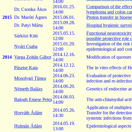
14:00
2016.01.25.
Comparison
of
the
effec
Dr. Csonka Ákos
14:00
lymphoma
and colon
ca
2015
Dr. Maróti Ágnes
2015.06.01.
Proton
transfer
in
bioene
2015.09.28.
Dr. Patyi Márta
Hospital
hygienic
survei
14:00
2015.05.15.
Functional
neurotoxicity
Sárközi Kitti
12:00
possible
protective
role
2015.01.29.
Investigation
of
the
risk
Nyári Csaba
12:00
epidemiological
and cost
2014.12.16.
2014
Varga Zoltán Gábor
Modification
of quorum
14:00
2014.12.12.
Pásztor Kata
The in vitro
effects
of
He
14:00
2014.06.23.
Evaluation
of
protective
Mosolygó Tímea
14:00
infection
and re-
infectio
2014.06.20.
Németh Balázs
Genetics
of
endocrine
a
14:00
2014.06.03.
Balogh Emese Petra
The
anti-chlamydial
acti
14:00
Application
of multiple
2014.05.26.
Horváth Ádám
Transfer
for
the
detectio
14:30
systemic
infections
from
2014.05.19.
Hulmán
Ádám
Epidemiological
aspects
13:00