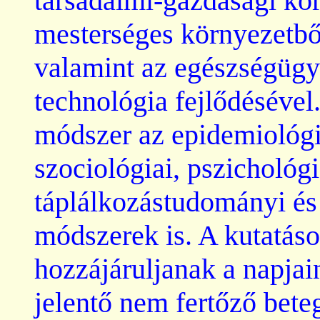
társadalmi-gazdasági kör
mesterséges környezetbő
valamint az egészségügyi
technológia fejlődésével
módszer az epidemiológi
szociológiai, pszichológ
táplálkozástudományi és
módszerek is. A kutatás
hozzájáruljanak a napja
jelentő nem fertőző bet