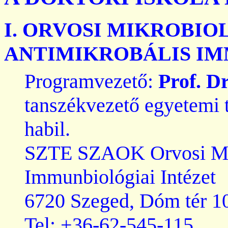
I. ORVOSI MIKROBI
ANTIMIKROBÁLIS I
Programvezető:
Prof.
Dr
tanszékvezető egyetemi
habil.
SZTE SZAOK Orvosi Mik
Immunbiológiai Intézet
6720 Szeged, Dóm tér 1
Tel: +36-62-545-115