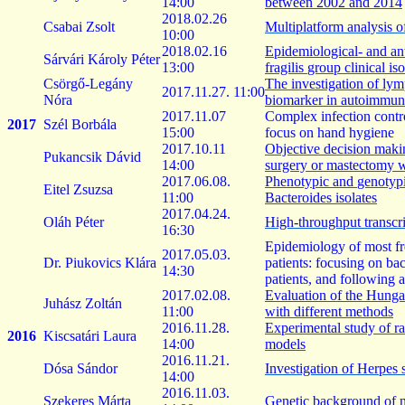
14:00
between
2002 and 2014
2018.02.26
Csabai Zsolt
Multiplatform
analysis
o
10:00
2018.02.16
Epidemiological
- and
an
Sárvári Károly Péter
13:00
fragilis
group
clinical
iso
Csörgő-
Legány
The
investigation
of
lym
2017.11.27. 11:00
Nóra
biomarker
in
autoimmun
2017.11.07
Complex
infection
contr
2017
Szél Borbála
15:00
focus
on
hand
hygiene
2017.10.11
Objective
decision
maki
Pukancsik
Dávid
14:00
surgery
or
mastectomy
w
2017.06.08.
Phenotypic
and
genotyp
Eitel
Zsuzsa
11:00
Bacteroides
isolates
2017.04.24.
Oláh Péter
High-throughput
transcr
16:30
Epidemiology
of most
f
2017.05.03.
Dr.
Piukovics
Klára
patients
:
focusing
on
bac
14:30
patients
, and
following
a
2017.02.08.
Evaluation
of
the
Hunga
Juhász Zoltán
11:00
with
different
methods
2016.11.28.
Experimental
study
of
r
2016
Kiscsatári Laura
14:00
models
2016.11.21.
Dósa Sándor
Investigation
of
Herpes
s
14:00
2016.11.03.
Szekeres Márta
Genetic
background
of