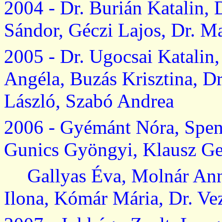
2004 - Dr.
Burián
Katalin
, 
Sándor
,
Géczi
Lajos, Dr. M
2005 - Dr.
Ugocsai
Katalin
Angéla
,
Buzás
Krisztina, D
László,
Szabó
Andrea
2006 -
Gyémánt
Nóra
, Spen
Gunics
Gyöngyi
,
Klausz
Ge
Gallyas
Éva
,
Molnár
Ann
Ilona,
Kómár
Mária
,
Dr.
Ve