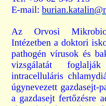
E-mail:
burian.katalin@
Az Orvosi Mikrobiol
Intézetben a doktori is
pathogén
vírusok és bak
vizsgálatát foglal
intracelluláris
chlamydi
úgynevezett gazdasejt-
p
a gazdasejt fertőzésre 