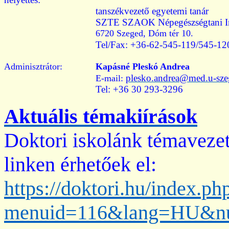
tanszékvezető egyetemi tanár
SZTE SZAOK Népegészségtani In
6720 Szeged, Dóm tér 10.
Tel/Fax: +36-62-545-119/545-12
Adminisztrátor
:
Kapásné
Pleskó
Andrea
plesko.andrea@med.u-sze
E-mail:
Tel: +36 30 293-3296
Aktuális
témakiírások
Doktori
iskolánk
témavezet
linken
érhetőek
el:
https://doktori.hu/index.ph
menuid=116&lang=HU&n