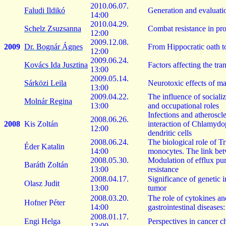
2010.06.07.
Faludi Ildikó
Generation
and
evaluati
14:00
2010.04.29.
Schelz
Zsuzsanna
Combat
resistance
in
pro
12:00
2009.12.08.
2009
Dr. Bognár Ágnes
From
Hippocratic
oath
t
12:00
2009.06.24.
Kovács Ida Jusztina
Factors
affecting
the
tra
13:00
2009.05.14.
Sárközi Leila
Neurotoxic
effects
of
ma
13:00
2009.04.22.
The
influence
of
sociali
Molnár Regina
13:00
and
occupational
roles
Infections
and
atheroscle
2008.06.26.
2008
Kis
Zoltán
interaction
of
Chlamydop
12:00
dendritic
cells
2008.06.24.
The
biological
role
of
Tr
Éder
Katalin
14:00
monocytes
. The
link
be
2008.05.30.
Modulation
of
efflux
pu
Baráth
Zoltán
13:00
resistance
2008.04.17.
Significance
of
genetic
i
Olasz
Judit
13:00
tumor
2008.03.20.
The
role
of
cytokines
an
Hofner
Péter
14:00
gastrointestinal
diseases
2008.01.17.
Engi Helga
Perspectives
in
cancer
c
13:00