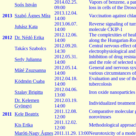
2014.02.25.
Vapors
of
benzene
, a
pa
Soós István
09:00
loss
in
cells
of
the
Droso
2013.12.04.
2013
Szabó Ágnes Míra
Vaccination
against
chla
14:00
2013.06.07.
Reverse
signaling
of tu
Juhász Kata
14:00
molecule
CKIP-1
2012.12.06.
The
complexities
of
heal
2012
Dr.
Nédó
Erika
14:00
along
the
Hungarian
-Ro
2012.09.20.
Central
nervous
effect
o
Takács Szabolcs
14:30
electrophysiological
an
2012.05.31.
Inhibition
of
drug
resist
Serly
Julianna
14:00
and
the
role
of
selected
2012.05.14.
General and
nervous
sy
Máté Zsuzsanna
14:00
various
circumstances
o
2012.04.18.
Evaluation
and
use
of
th
Ködmön Csaba
14:00
tubercolosis
2012.04.06.
Szalay Brigitta
Iron
oxide
nanoparticles
13:00
Dr. Kelemen
2012.03.19.
Individualized
treatment
Gyöngyi
14:00
2011.12.08.
Comparative
molecular
2011
Kele
Beatrix
12:00
noroviruses
2011.12.02.
Kis Erika
Methodological
approac
12:00
Maróti-Nagy Ágnes
2011.11.29. 13:00
Neurotoxicity
of a mode