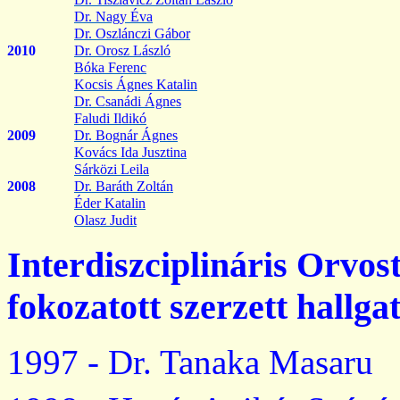
Dr. Nagy Éva
Dr.
Oszlánczi
Gábor
2010
Dr. Orosz László
Bóka Ferenc
Kocsis Ágnes Katalin
Dr. Csanádi Ágnes
Faludi Ildikó
2009
Dr. Bognár Ágnes
Kovács Ida Jusztina
Sárközi Leila
2008
Dr. Baráth Zoltán
Éder Katalin
Olasz Judit
Interdiszciplináris
Orvos
fokozatott
szerzett
hallgat
1997 - Dr. Tanaka Masaru