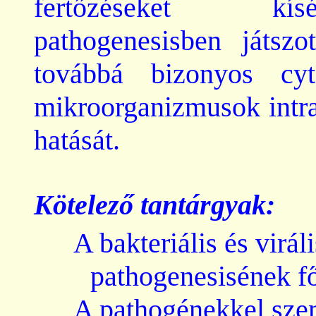
fertőzéseket kís
pathogenesisben
játszot
továbbá bizonyos
cy
mikroorganizmusok intrac
hatását.
Kötelező tantárgyak:
A bakteriális és
viráli
pathogenesisének
f
A
pathogénekkel
szem