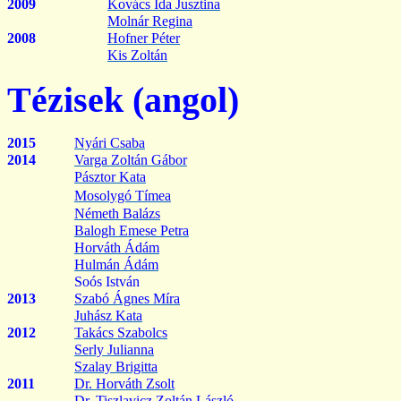
2009
Kovács Ida Jusztina
Molnár Regina
2008
Hofner
Péter
Kis Zoltán
Tézisek (angol)
2015
Nyári Csaba
2014
Varga Zoltán Gábor
Pásztor Kata
Mosolygó Tímea
Németh Balázs
Balogh Emese Petra
Horváth Ádám
Hulmán
Ádám
Soós István
2013
Szabó Ágnes Míra
Juhász Kata
2012
Takács Szabolcs
Serly
Julianna
Szalay Brigitta
2011
Dr. Horváth Zsolt
Dr.
Tiszlavicz
Zoltán László