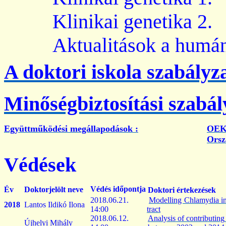
Klinikai
genetika
2.
Aktualitások a humá
A doktori iskola szabályz
Minőségbiztosítási szabál
Együttműködési
megállapodások :
OEK 
Orsz
Védések
Védés időpontja
Év
Doktorjelölt neve
Doktori értekezések
2018.06.21.
Modelling Chlamydia
i
2018
Lantos Ildikó Ilona
14:00
tract
2018.06.12.
Analysis
of
contributing
Újhelyi Mihály