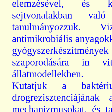
elemzésével, és kül
sejtvonalakban való
tanulmányozzuk. 
antimikrobiális
anyagokk
gyógyszerkészítmé
szaporodására in vit
állatmodellekben.
Kutatjuk a baktér
drogrezisztenciájának 
mechanizmusokat, és ta