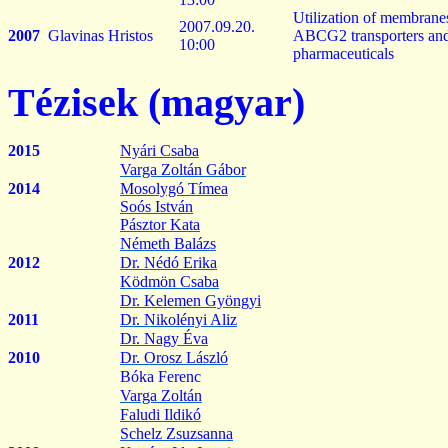
Utilization
of
membrane
2007.09.20.
2007
Glavinas
Hristos
ABCG2
transporters
an
10:00
pharmaceuticals
Tézisek (magyar)
2015
Nyári Csaba
Varga Zoltán Gábor
2014
Mosolygó Tímea
Soós István
Pásztor Kata
Németh Balázs
2012
Dr.
Nédó
Erika
Ködmön Csaba
Dr. Kelemen Gyöngyi
2011
Dr.
Nikolényi
Aliz
Dr. Nagy Éva
2010
Dr. Orosz László
Bóka Ferenc
Varga Zoltán
Faludi Ildikó
Schelz
Zsuzsanna