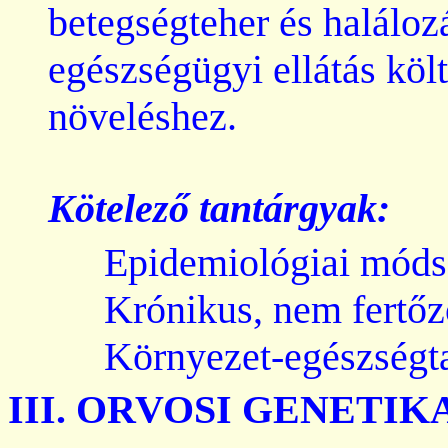
betegségteher és haláloz
egészségügyi ellátás kö
növeléshez.
Kötelező
tantárgyak
:
Epidemiológiai módsz
Krónikus, nem fertő
Környezet-egészségt
III.
ORVOSI
GENETIK