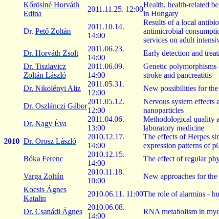
Kőrösiné Horváth
Health,
health-related
be
2011.11.25. 12:00
Edina
in Hungary
Results
of a local
antibio
2011.10.14.
Dr.
Pető Zoltán
antimicrobial
consumpti
14:00
services
on
adult
intensi
2011.06.23.
Dr. Horváth Zsolt
Early
detection
and
trea
14:00
Dr.
Tiszlavicz
2011.06.09.
Genetic
polymorphisms
Zoltán László
14:00
stroke and
pancreatitis
2011.05.31.
Dr.
Nikolényi
Aliz
New
possibilities
for
the
12:00
2011.05.12.
Nervous
system
effects
Dr.
Oszlánczi
Gábor
12:00
nanoparticles
2011.04.06.
Methodological
quality
Dr. Nagy Éva
13:00
laboratory
medicine
2010.12.17.
The
effects
of
Herpes
si
2010
Dr. Orosz László
14:00
expression
patterns
of p
2010.12.15.
Bóka Ferenc
The
effect
of
regular
phy
14:00
2010.11.18.
Varga Zoltán
New
approaches
for
the
10:00
Kocsis Ágnes
2010.06.11. 11:00
The
role
of
alarmins
- h
Katalin
2010.06.08.
Dr. Csanádi Ágnes
RNA
metabolism
in
myc
14:00