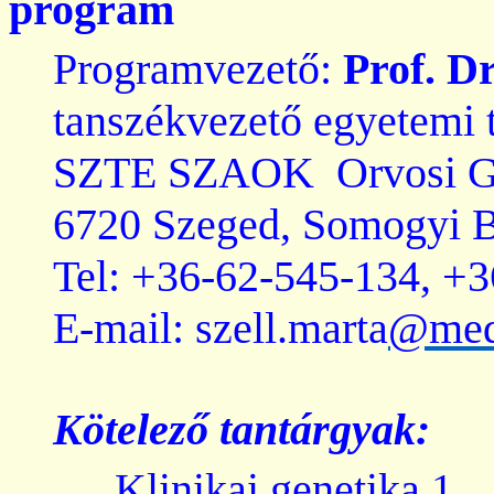
program
Programvezető:
Prof. Dr
tanszékvezető egyetemi 
SZTE SZAOK
Orvosi G
6720 Szeged, Somogyi Bé
Tel: +36-62-545-134, +
E-mail: szell.marta
@med
Kötelező
tantárgyak
:
Klinikai
genetika
1.