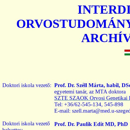
INTERDI
ORVOSTUDOMÁNY
ARCHÍV
Doktori
iskola vezető
:
Prof. Dr. Széll Márta, habil, DS
egyetemi tanár, az MTA doktora
SZTE SZAOK Orvosi Genetikai I
Tel: +36/62-545-134, 545-898
E-mail: szell.marta@med.u-szege
Doktori
iskola vezető
Prof. Dr. Paulik Edit MD, PhD
helyettes: